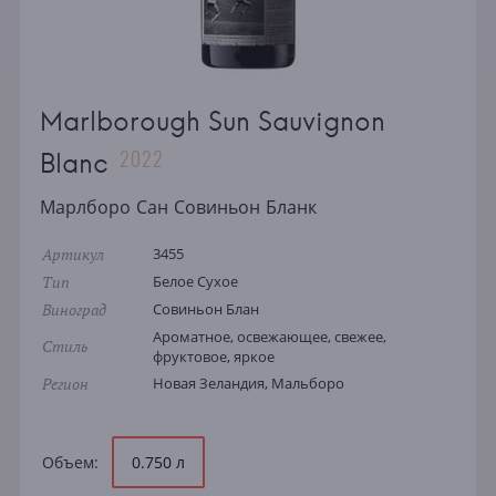
Marlborough Sun Sauvignon
2022
Blanc
Марлборо Сан Совиньон Бланк
Артикул
3455
Тип
Белое Сухое
Виноград
Совиньон Блан
Ароматное, освежающее, свежее,
Стиль
фруктовое, яркое
Регион
Новая Зеландия, Мальборо
Объем:
0.750 л