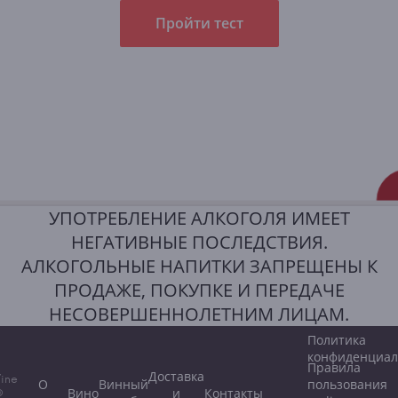
Пройти тест
УПОТРЕБЛЕНИЕ АЛКОГОЛЯ ИМЕЕТ
НЕГАТИВНЫЕ ПОСЛЕДСТВИЯ.
АЛКОГОЛЬНЫЕ НАПИТКИ ЗАПРЕЩЕНЫ К
ПРОДАЖЕ, ПОКУПКЕ И ПЕРЕДАЧЕ
НЕСОВЕРШЕННОЛЕТНИМ ЛИЦАМ.
Политика
конфиденциал
Правила
Доставка
ine
О
Винный
пользования
Вино
и
Контакты
©