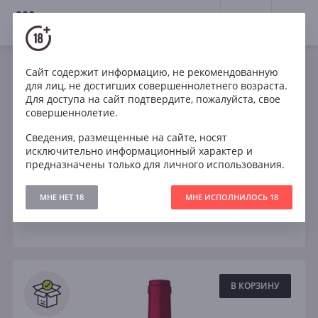
18+
0
Вина
Сайт содержит информацию, не рекомендованную
для лиц, не достигших совершеннолетнего возраста.
Чили
Шардоне
Мальбек
Пино Нуар
Для доступа на сайт подтвердите, пожалуйста, свое
совершеннолетие.
Совиньон Блан
Шираз
Сухое
Сведения, размещенные на сайте, носят
исключительно информационный характер и
Полусухое
Полусладкое
Сладкое
предназначены только для личного использования.
МНЕ НЕТ 18
МНЕ ИСПОЛНИЛОСЬ 18
Фильтры
ОЧИСТИТЬ
Поиск
Все
В КОРЗИНУ