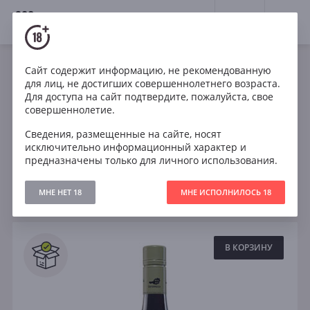
18+
0
Вина
Сайт содержит информацию, не рекомендованную
для лиц, не достигших совершеннолетнего возраста.
Австрия
Шардоне
Грюнер Вельтлинер
Для доступа на сайт подтвердите, пожалуйста, свое
совершеннолетие.
Рислинг
Сухое
Сведения, размещенные на сайте, носят
исключительно информационный характер и
предназначены только для личного использования.
Фильтры
ОЧИСТИТЬ
МНЕ НЕТ 18
МНЕ ИСПОЛНИЛОСЬ 18
Поиск
Все
В КОРЗИНУ