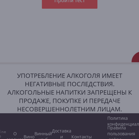
Пройти тест
УПОТРЕБЛЕНИЕ АЛКОГОЛЯ ИМЕЕТ
НЕГАТИВНЫЕ ПОСЛЕДСТВИЯ.
АЛКОГОЛЬНЫЕ НАПИТКИ ЗАПРЕЩЕНЫ К
ПРОДАЖЕ, ПОКУПКЕ И ПЕРЕДАЧЕ
НЕСОВЕРШЕННОЛЕТНИМ ЛИЦАМ.
Политика
конфиденциал
Правила
Доставка
ine
О
Винный
пользования
Вино
и
Контакты
©