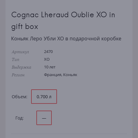
Cognac Lheraud Oublie XO in
gift box
Коньяк Леро Убли ХО в подарочной коробке
Артикул
2470
Тип
XO
Выдержка
10 лет
Регион
Франция, Коньяк
Объем:
0.700 л
Год:
—