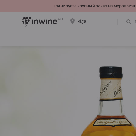
Планируете крупный заказ на мероприят
18+
Riga
Ассортимент вин и информация о
самовывозе будет отображаться для
выбранного города.
ДА, ВСЁ ВЕРНО
ВЫБРАТЬ ДРУГОЙ