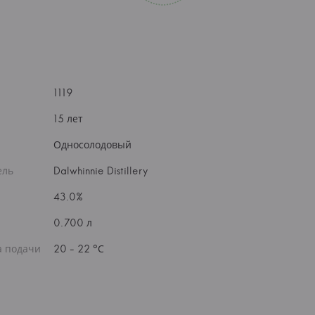
1119
15 лет
Односолодовый
ель
Dalwhinnie Distillery
43.0%
0.700 л
а подачи
20 - 22 °С