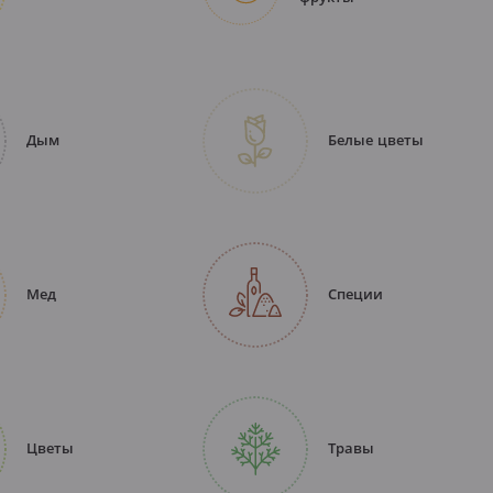
Дым
Белые цветы
Мед
Специи
Цветы
Травы