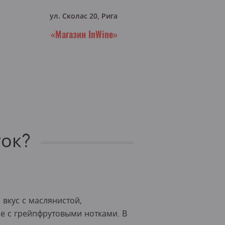
ул. Сколас 20, Рига
«Магазин InWine»
ток?
вкус с маслянистой,
ие с грейпфрутовыми нотками. В