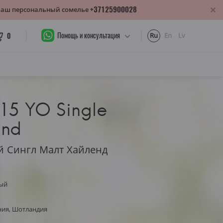
+37125900028
 Ваш персональный сомелье
Помощь и консультация
0
Ru
En
Lv
 15 YO Single
and
й Сингл Малт Хайленд
ый
ния, Шотландия