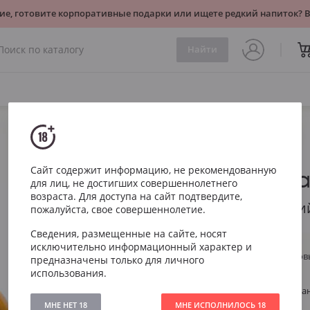
ие, готовите корпоративные подарки или ищете редкий напиток?
Найти
Dalwhinnie
Malt Highl
Сайт содержит информацию, не рекомендованную
для лиц, не достигших совершеннолетнего
возраста. Для доступа на сайт подтвердите,
Далвинни 15 летни
пожалуйста, свое совершеннолетие.
Сведения, размещенные на сайте, носят
Артикул
1119
исключительно информационный характер и
Тип
Односолодов
предназначены только для личного
использования.
Выдержка
15 лет
Регион
Великобрита
МНЕ НЕТ 18
МНЕ ИСПОЛНИЛОСЬ 18