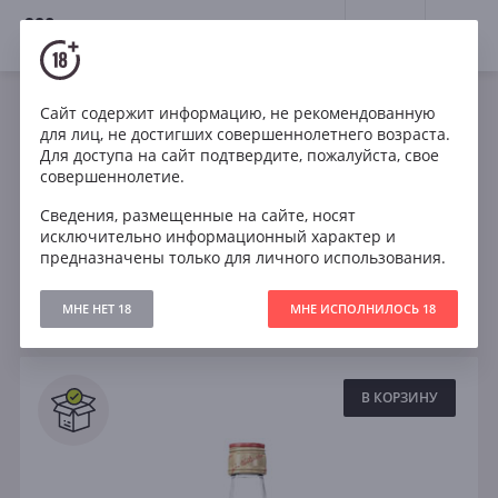
18+
0
Крепкие напитки
Виски
Сайт содержит информацию, не рекомендованную
для лиц, не достигших совершеннолетнего возраста.
Все виски
Бурбон
Односолодовый
Для доступа на сайт подтвердите, пожалуйста, свое
совершеннолетие.
12 лет
15 лет
18 лет
25 лет
Сведения, размещенные на сайте, носят
исключительно информационный характер и
предназначены только для личного использования.
Фильтры
ОЧИСТИТЬ
МНЕ НЕТ 18
МНЕ ИСПОЛНИЛОСЬ 18
Поиск
Все
В КОРЗИНУ