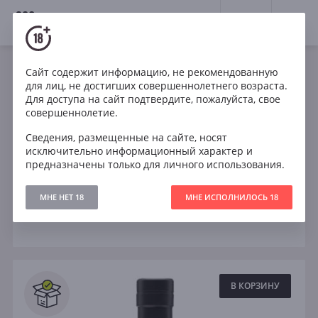
18+
0
Крепкие напитки
Виски
Сайт содержит информацию, не рекомендованную
для лиц, не достигших совершеннолетнего возраста.
Все виски
Ирландия
Япония
США
Для доступа на сайт подтвердите, пожалуйста, свое
совершеннолетие.
12 лет
15 лет
18 лет
25 лет
Сведения, размещенные на сайте, носят
исключительно информационный характер и
30 лет
Купажированный
Односолодовый
предназначены только для личного использования.
МНЕ НЕТ 18
МНЕ ИСПОЛНИЛОСЬ 18
Фильтры
ОЧИСТИТЬ
Поиск
Все
В КОРЗИНУ