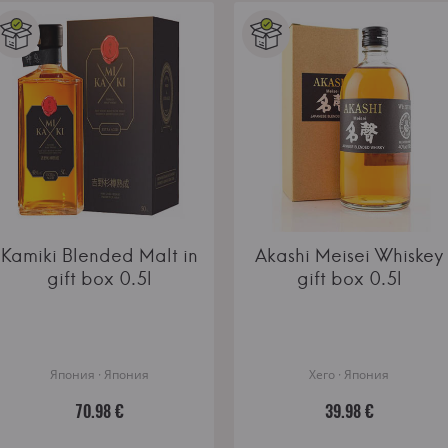
Kamiki Blended Malt in
Akashi Meisei Whiskey
gift box 0.5l
gift box 0.5l
Япония · Япония
Хего · Япония
70.98 €
39.98 €