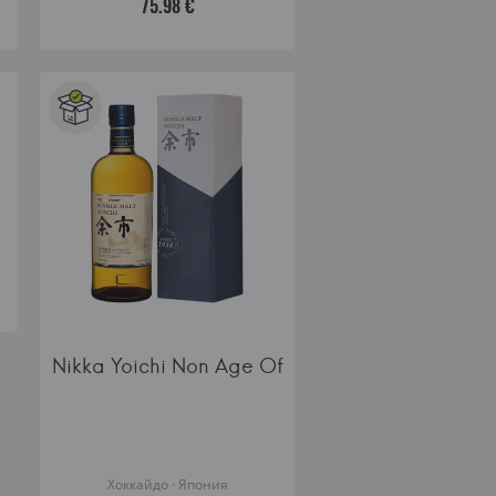
75.98 €
Nikka Yoichi Non Age Of
Хоккайдо · Япония