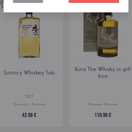
Kura The Whisky in gift
Suntory Whiskey Toki
box
2023
Яманаси · Япония
Япония · Япония
42.98 €
110.98 €