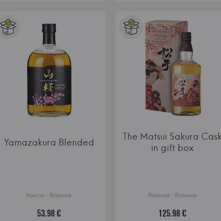
The Matsui Sakura Cas
Yamazakura Blended
in gift box
Хонсю · Япония
Япония · Япония
53.98 €
125.98 €