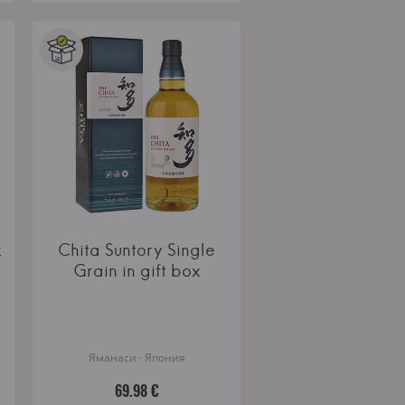
k
Chita Suntory Single
Grain in gift box
Яманаси · Япония
69.98 €