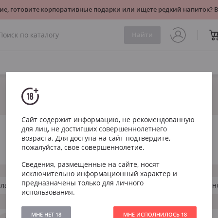
ие, готовите корпоративные подарки или ищете редкий напиток?
Найти
Сайт содержит информацию, не рекомендованную
для лиц, не достигших совершеннолетнего
возраста. Для доступа на сайт подтвердите,
пожалуйста, свое совершеннолетие.
Сведения, размещенные на сайте, носят
исключительно информационный характер и
предназначены только для личного
ландия
США
12 лет
Купажированный
Одн
использования.
МНЕ НЕТ 18
МНЕ ИСПОЛНИЛОСЬ 18