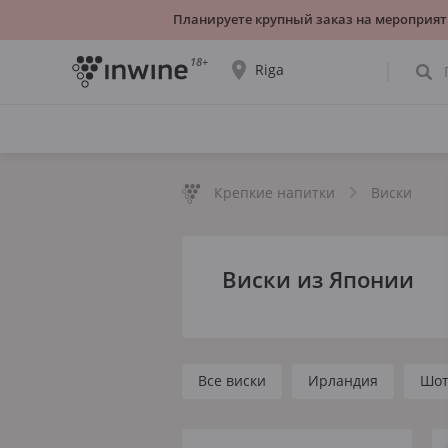
Планируете крупный заказ на мероприят
18+
Riga
Ассортимент вин и информация о
самовывозе будет отображаться для
выбранного города.
Крепкие напитки
Виски
ДА, ВСЁ ВЕРНО
ВЫБРАТЬ ДРУГОЙ
Виски из Японии
Все виски
Ирландия
Шот