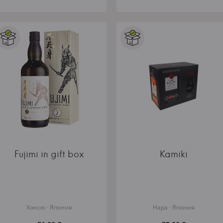
Fujimi in gift box
Kamiki
Хонсю · Япония
Нара · Япония