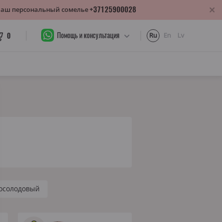
+37125900028
 Ваш персональный сомелье
Помощь и консультация
0
Ru
En
Lv
осолодовый