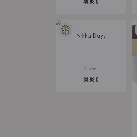
49.98 €
Nikka Days
· Япония
38.98 €