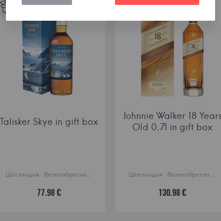
Johnnie Walker 18 Year
Talisker Skye in gift box
Old 0.7l in gift box
Шотландия · Великобритания
Шотландия · Великобритания
77.98 €
130.98 €