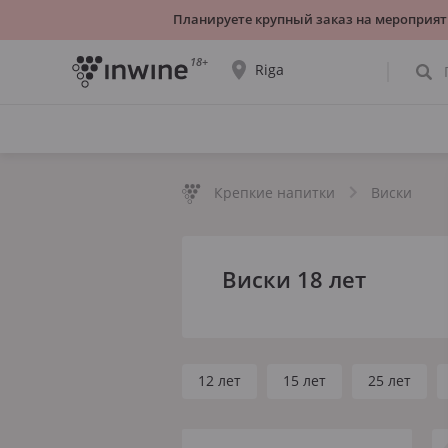
Планируете крупный заказ на мероприят
18+
Riga
Ассортимент вин и информация о
самовывозе будет отображаться для
выбранного города.
Крепкие напитки
Виски
ДА, ВСЁ ВЕРНО
ВЫБРАТЬ ДРУГОЙ
Виски 18 лет
12 лет
15 лет
25 лет