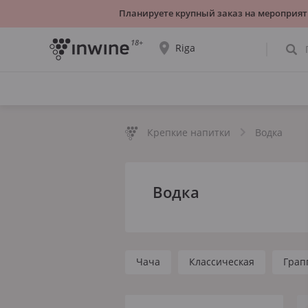
Планируете крупный заказ на мероприят
18+
Riga
Ассортимент вин и информация о
самовывозе будет отображаться для
выбранного города.
Крепкие напитки
Водка
ДА, ВСЁ ВЕРНО
ВЫБРАТЬ ДРУГОЙ
Водка
Чача
Классическая
Грап