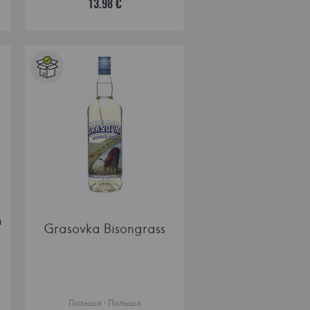
13.98 €
n
Grasovka Bisongrass
Польша · Польша