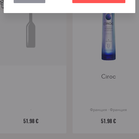
Ciroc
·
Франция · Франция
51.98 €
51.98 €