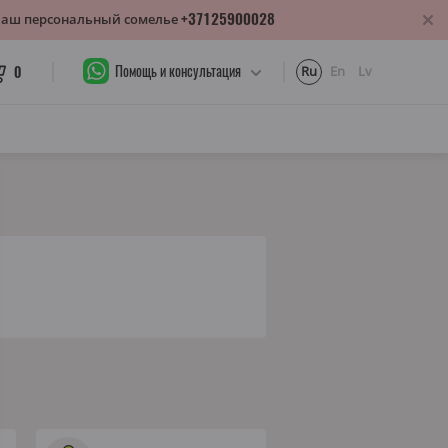
+37125900028
 Ваш персональный сомелье
Помощь и консультация
0
Ru
En
Lv