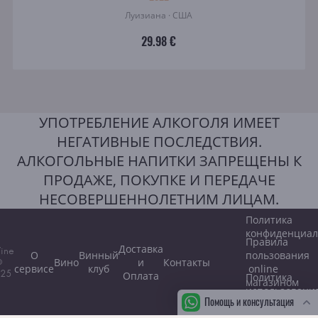
Луизиана · США
29.98 €
УПОТРЕБЛЕНИЕ АЛКОГОЛЯ ИМЕЕТ
НЕГАТИВНЫЕ ПОСЛЕДСТВИЯ.
АЛКОГОЛЬНЫЕ НАПИТКИ ЗАПРЕЩЕНЫ К
ПРОДАЖЕ, ПОКУПКЕ И ПЕРЕДАЧЕ
НЕСОВЕРШЕННОЛЕТНИМ ЛИЦАМ.
Политика
конфиденциал
Правила
Доставка
ine
О
Винный
пользования
Вино
и
Контакты
©
сервисе
клуб
online
25
Оплата
Политика
магазином
использовани
Помощь и консультация
файлов
cookie