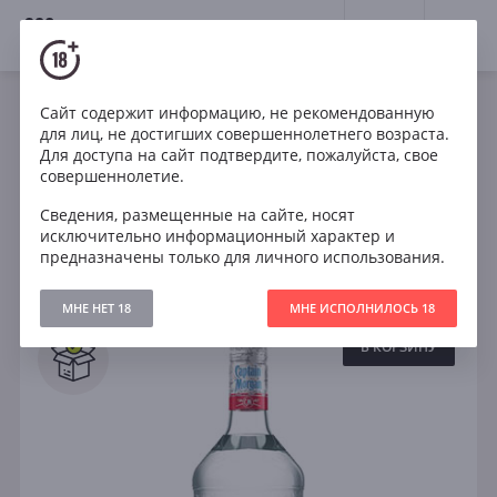
18+
0
Крепкие напитки
Ром
Сайт содержит информацию, не рекомендованную
для лиц, не достигших совершеннолетнего возраста.
Весь ром
Темный
Золотой
Для доступа на сайт подтвердите, пожалуйста, свое
совершеннолетие.
Сведения, размещенные на сайте, носят
Фильтры
исключительно информационный характер и
ОЧИСТИТЬ
предназначены только для личного использования.
Поиск
МНЕ НЕТ 18
МНЕ ИСПОЛНИЛОСЬ 18
Все
В КОРЗИНУ