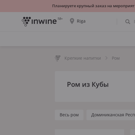
Планируете крупный заказ на мероприят
18+
Riga
Ассортимент вин и информация о
самовывозе будет отображаться для
выбранного города.
Крепкие напитки
Ром
ДА, ВСЁ ВЕРНО
ВЫБРАТЬ ДРУГОЙ
Ром из Кубы
Весь ром
Доминиканская Респ