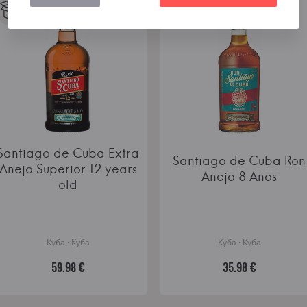
Santiago de Cuba Extra
Santiago de Cuba Ron
Anejo Superior 12 years
Anejo 8 Anos
old
Куба · Куба
Куба · Куба
59.98 €
35.98 €