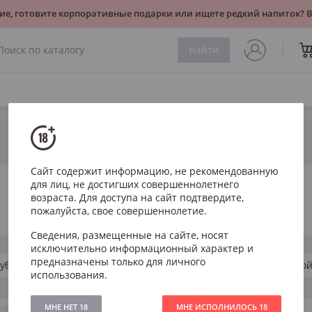
ие, готовите корпоративные подарки или ищете редкий напиток?
Найти
Сайт содержит информацию, не рекомендованную
для лиц, не достигших совершеннолетнего
возраста. Для доступа на сайт подтвердите,
пожалуйста, свое совершеннолетие.
Сведения, размещенные на сайте, носят
исключительно информационный характер и
предназначены только для личного
ублика
Ямайка
Маврикий
Темный
Золото
использования.
МНЕ НЕТ 18
МНЕ ИСПОЛНИЛОСЬ 18