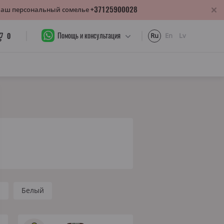
+37125900028
 Ваш персональный сомелье
Помощь и консультация
0
Ru
En
Lv
й
Белый