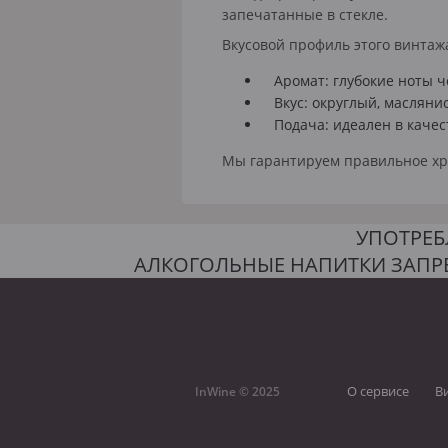
запечатанные в стекле.
Вкусовой профиль этого винтаж
Аромат:
глубокие ноты ч
Вкус:
округлый, маслянис
Подача:
идеален в качес
Мы гарантируем правильное хра
УПОТРЕБ
АЛКОГОЛЬНЫЕ НАПИТКИ ЗАПР
О сервисе
В
InWine © 2025