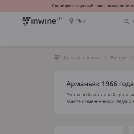
Планируете крупный заказ на мероприят
18+
Riga
Ассортимент вин и информация о
самовывозе будет отображаться для
выбранного города.
Крепкие напитки
Бренди
ДА, ВСЁ ВЕРНО
ВЫБРАТЬ ДРУГОЙ
Арманьяк 1966 года
Роскошный винтажный арманьяк
вместе с именинником. Редкий э