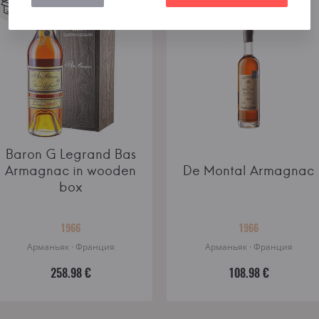
Baron G Legrand Bas
Armagnac in wooden
De Montal Armagnac
box
1966
1966
Арманьяк · Франция
Арманьяк · Франция
258.98 €
108.98 €