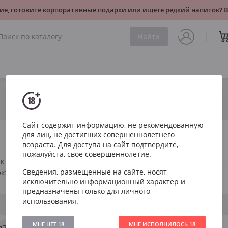
ие, готовите корпоративные подарки или ищете редкий напиток?
Найти
Коньяк
Сайт содержит информацию, не рекомендованную
для лиц, не достигших совершеннолетнего
возраста. Для доступа на сайт подтвердите,
пожалуйста, свое совершеннолетие.
 урожая 1966 года. Идеальный подарок на 60-летний юбилей —
Сведения, размещенные на сайте, носят
кземпляр для коллекции и особого случая.
исключительно информационный характер и
предназначены только для личного
использования.
МНЕ НЕТ 18
МНЕ ИСПОЛНИЛОСЬ 18