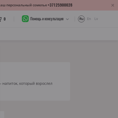
+37125900028
 Ваш персональный сомелье
Помощь и консультация
0
Ru
En
Lv
 напиток, который взрослел