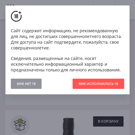
18+
0
Крепкие напитки
Бренди
Коньяк
Сайт содержит информацию, не рекомендованную
для лиц, не достигших совершеннолетнего возраста.
Весь коньяк
Армения
Франция
Для доступа на сайт подтвердите, пожалуйста, свое
совершеннолетие.
Грузия
Италия
10 лет
20 лет
Сведения, размещенные на сайте, носят
исключительно информационный характер и
3 года
5 лет
VSOP
предназначены только для личного использования.
МНЕ НЕТ 18
МНЕ ИСПОЛНИЛОСЬ 18
Фильтры
ОЧИСТИТЬ
Поиск
Все
В КОРЗИНУ