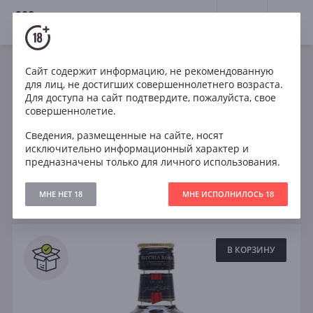
18+
0
Крепкие напитки
Бренди
Коньяк
Сайт содержит информацию, не рекомендованную
для лиц, не достигших совершеннолетнего возраста.
Весь коньяк
Армения
Франция
Для доступа на сайт подтвердите, пожалуйста, свое
совершеннолетие.
Грузия
Испания
3 года
Сведения, размещенные на сайте, носят
исключительно информационный характер и
предназначены только для личного использования.
Фильтры
ОЧИСТИТЬ
МНЕ НЕТ 18
МНЕ ИСПОЛНИЛОСЬ 18
Поиск
Все
В КОРЗИНУ