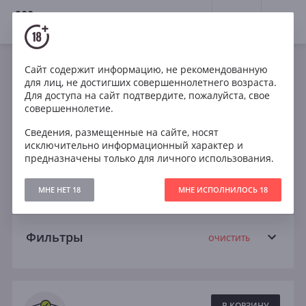
18+
0
Крепкие напитки
Бренди
Коньяк
Сайт содержит информацию, не рекомендованную
для лиц, не достигших совершеннолетнего возраста.
Весь коньяк
Арарат
Camus
Для доступа на сайт подтвердите, пожалуйста, свое
совершеннолетие.
Courvoisier
Frapin
Martell
Сведения, размещенные на сайте, носят
исключительно информационный характер и
Remy Martin
20 лет
Extra
VS
предназначены только для личного использования.
VSOP
XO
МНЕ НЕТ 18
МНЕ ИСПОЛНИЛОСЬ 18
Фильтры
ОЧИСТИТЬ
Поиск
Все
В КОРЗИНУ