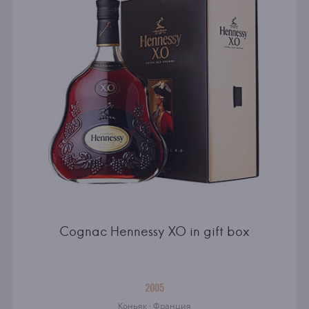
Cognac Hennessy XO in gift box
2005
Коньяк · Франция