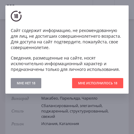
18+
0
Сайт содержит информацию, не рекомендованную
Игристое
Белое
Брют
Испания
для лиц, не достигших совершеннолетнего возраста.
Codorníu Vintage
Для доступа на сайт подтвердите, пожалуйста, свое
совершеннолетие.
Codorníu Vintage
Сведения, размещенные на сайте, носят
исключительно информационный характер и
предназначены только для личного использования.
КОДОРНИУ ВИНТАЖ
Артикул
5778
МНЕ НЕТ 18
МНЕ ИСПОЛНИЛОСЬ 18
Тип
Белое Брют
Виноград
Макабео, Парельяда, Чарелло
Сбалансированный, элегантный,
Стиль
поджаренный, структурированный,
свежий
Регион
Испания, Каталония