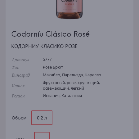
Codorníu Clásico Rosé
КОДОРНИУ КЛАСИКО РОЗЕ
Артикул
5777
Тип
Розе Брют
Виноград
Макабео, Парельяда, Чарелло
Фруктовый, розе, хрустящий,
Стиль
освежающий, лёгкий
Регион
Испания, Каталония
Объем:
0.2 л