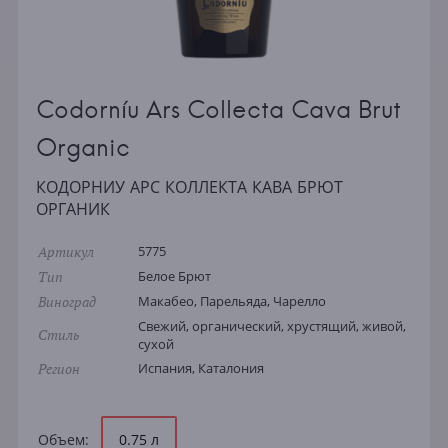
Codorníu Ars Collecta Cava Brut
Organic
КОДОРНИУ АРС КОЛЛЕКТА КАВА БРЮТ
ОРГАНИК
Артикул
5775
Тип
Белое Брют
Виноград
Макабео, Парельяда, Чарелло
Свежий, органический, хрустящий, живой,
Стиль
сухой
Регион
Испания, Каталония
Объем:
0.75 л