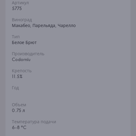
Артикул
5775
Виноград
Макабео, Парельяда, Чарелло
Тип
Белое Брют
Производитель
Codorníu
Крепость
11.5%
Год
Объем
0.75 л
Температура подачи
6-8 °C