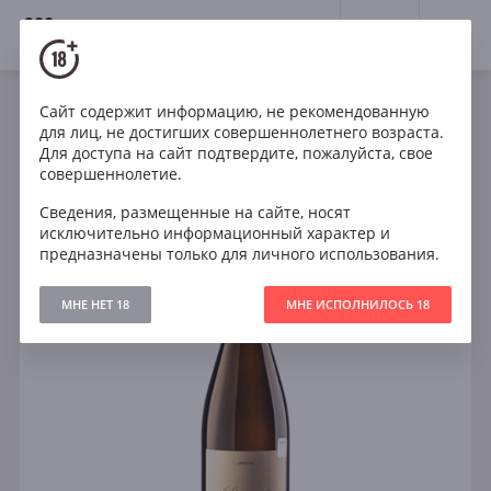
18+
0
Сайт содержит информацию, не рекомендованную
Игристое
Белое
Франция
для лиц, не достигших совершеннолетнего возраста.
Parigot Blans de Blancs Extra Brut La Sentinelle
Для доступа на сайт подтвердите, пожалуйста, свое
Burgundy
совершеннолетие.
Сведения, размещенные на сайте, носят
исключительно информационный характер и
предназначены только для личного использования.
МНЕ НЕТ 18
МНЕ ИСПОЛНИЛОСЬ 18