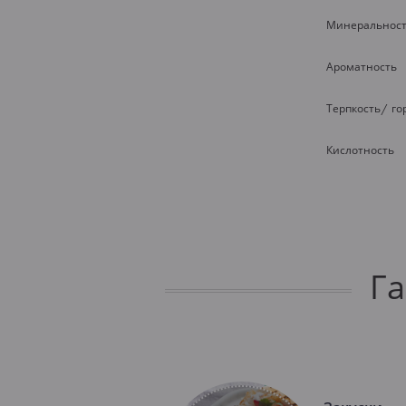
Минеральнос
Ароматность
Терпкость/ го
Кислотность
Г