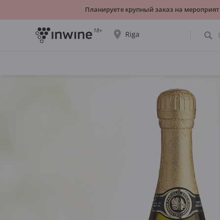
Планируете крупный заказ на мероприят
18+
Riga
Ассортимент вин и информация о
самовывозе будет отображаться для
выбранного города.
ДА, ВСЁ ВЕРНО
ВЫБРАТЬ ДРУГОЙ