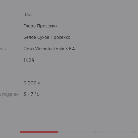
355
Глера Просекко
Белое Сухое Просекко
ель
Casa Vinicola Zonin S.P.A.
11.0%
0.200 л
а подачи
5 - 7 °С