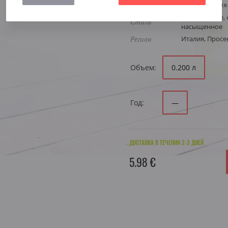
Виноград
Глера Просекк
Аперитивное, 
Стиль
насыщенное
Регион
Италия, Просе
Объем:
0.200 л
Год:
—
ДОСТАВКА В ТЕЧЕНИИ 2-3 ДНЕЙ
5.98 €