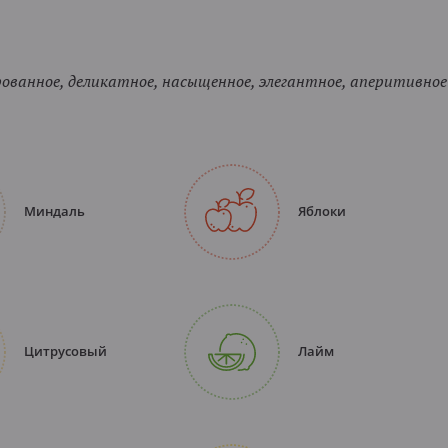
ванное, деликатное, насыщенное, элегантное, аперитивное
Миндаль
Яблоки
Цитрусовый
Лайм