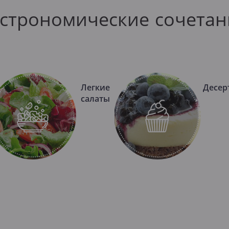
астрономические сочетан
Легкие
Десер
салаты