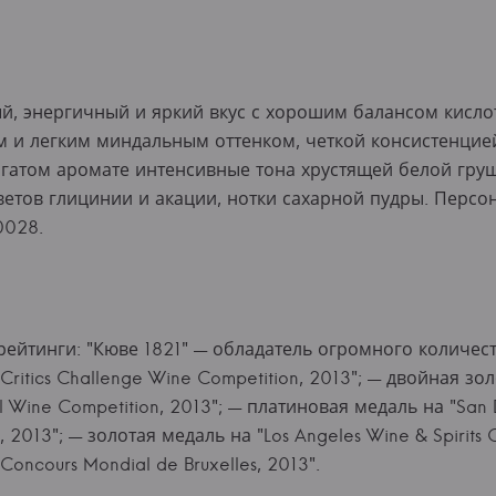
й, энергичный и яркий вкус с хорошим балансом кисло
м и легким миндальным оттенком, четкой консистенцие
атом аромате интенсивные тона хрустящей белой груши
етов глицинии и акации, нотки сахарной пудры. Персо
0028.
рейтинги: "Кюве 1821" — обладатель огромного количест
Critics Challenge Wine Competition, 2013"; — двойная зо
al Wine Competition, 2013"; — платиновая медаль на "San 
, 2013"; — золотая медаль на "Los Angeles Wine & Spirits
Concours Mondial de Bruxelles, 2013".