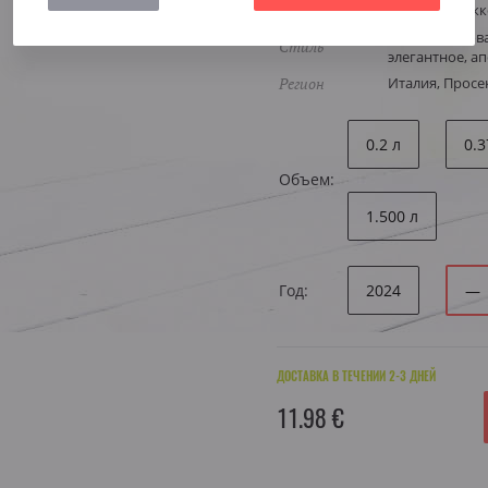
Виноград
Глера Просекк
Структурирова
Стиль
элегантное, а
Регион
Италия, Просе
0.2 л
0.3
Объем:
1.500 л
Год:
2024
—
ДОСТАВКА В ТЕЧЕНИИ 2-3 ДНЕЙ
11.98 €