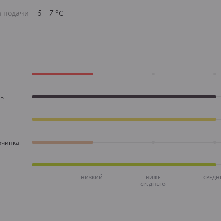
а подачи
5 - 7 °С
ть
рчинка
НИЗКИЙ
НИЖЕ
СРЕДН
СРЕДНЕГО