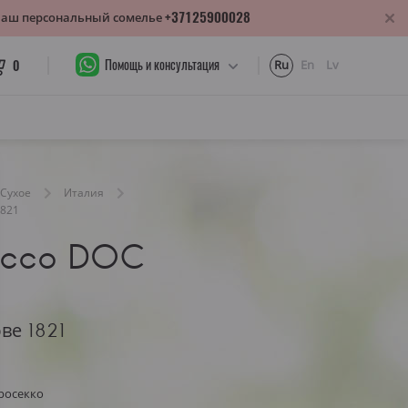
+37125900028
 Ваш персональный сомелье
Помощь и консультация
0
Ru
En
Lv
Сухое
Италия
1821
secco DOC
ве 1821
росекко