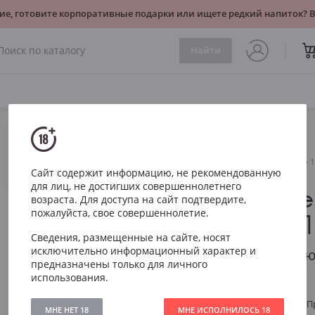
ие, готовите корпоративные подарки или ищете редкий напиток?
Найти
Игристое
Белое
Zonin Prosecco DOC Cuvee 
Сайт содержит информацию, не рекомендованную
для лиц, не достигших совершеннолетнего
Zonin Pro
возраста. Для доступа на сайт подтвердите,
пожалуйста, свое совершеннолетие.
Cuvee 1821
Сведения, размещенные на сайте, носят
исключительно информационный характер и
Зонин Просекко Кю
предназначены только для личного
использования.
Артикул
352
Тип
Белое Сухое П
МНЕ НЕТ 18
МНЕ ИСПОЛНИЛОСЬ 18