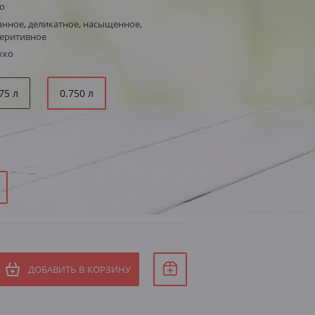
о
нное, деликатное, насыщенное,
перитивное
кко
75 л
0.750 л
ДОБАВИТЬ В КОРЗИНУ