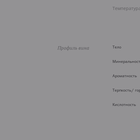
Температур
Профиль вина
Тело
Минеральнос
Ароматность
Терпкость/ го
Кислотность