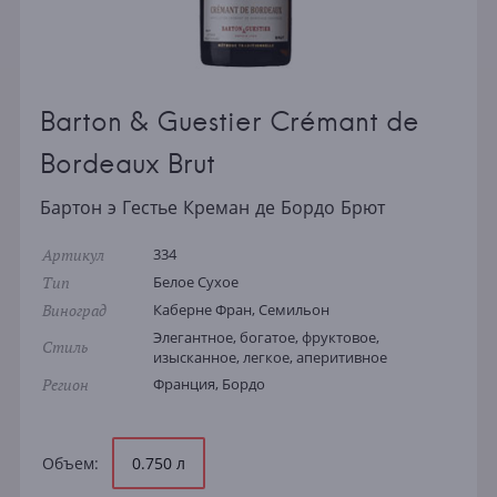
Barton & Guestier Crémant de
Bordeaux Brut
Бартон э Гестье Креман де Бордо Брют
Артикул
334
Тип
Белое Сухое
Виноград
Каберне Фран, Семильон
Элегантное, богатое, фруктовое,
Стиль
изысканное, легкое, аперитивное
Регион
Франция, Бордо
Объем:
0.750 л