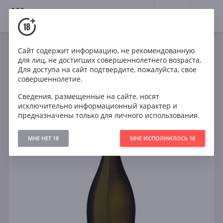
18+
0
Сайт содержит информацию, не рекомендованную
Игристое
Белое
Полусухое
Италия
для лиц, не достигших совершеннолетнего возраста.
Prosecco Casabianca Valdobbiadene Superiore DOCG
Для доступа на сайт подтвердите, пожалуйста, свое
Treviso Extra Dry
совершеннолетие.
Сведения, размещенные на сайте, носят
исключительно информационный характер и
предназначены только для личного использования.
МНЕ НЕТ 18
МНЕ ИСПОЛНИЛОСЬ 18