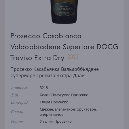
Prosecco Casabianca
Valdobbiadene Superiore DOCG
2023
Treviso Extra Dry
Просекко Касабьянка Вальдоббьядене
Супериоре Тревизо Экстра Драй
Артикул
3218
Тип
Белое Полусухое Просекко
Виноград
Глера Просекко
Свежее, элегантное, фруктовое,
Стиль
аперитивное
Регион
Италия, Просекко