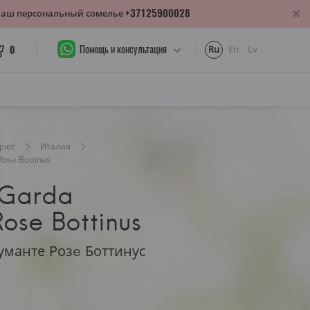
+37125900028
 Ваш персональный сомелье
Помощь и консультация
0
Ru
En
Lv
рют
Италия
ose Bottinus
 Garda
ose Bottinus
уманте Розe Боттинус