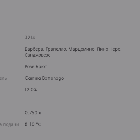
3214
Барбера, Грапелло, Марцемино, Пино Неро,
Санджовезе
Розе Брют
ель
Cantina Bottenago
12.0%
0.750 л
а подачи
8-10 °С