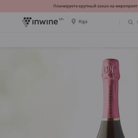
Планируете крупный заказ на мероприят
18+
Riga
Ассортимент вин и информация о
самовывозе будет отображаться для
выбранного города.
ДА, ВСЁ ВЕРНО
ВЫБРАТЬ ДРУГОЙ