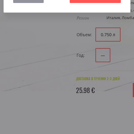
Виноград
Барбера, Грап
Стиль
Освежающее, 
Регион
Италия, Ломб
Объем:
0.750 л
Год:
—
ДОСТАВКА В ТЕЧЕНИИ 2-3 ДНЕЙ
25.98 €