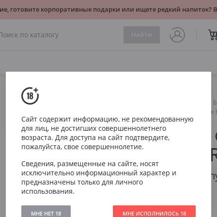
ие, готовите корпоративные подарки или ищете редкий напиток?
Найти
Игристое
Розе
Б
Bottenago Garda Spumante R
Сайт содержит информацию, не рекомендованную
для лиц, не достигших совершеннолетнего
Bottenago
возраста. Для доступа на сайт подтвердите,
пожалуйста, свое совершеннолетие.
Spumante R
Сведения, размещенные на сайте, носят
исключительно информационный характер и
Боттенаго Гарда Сп
предназначены только для личного
использования.
Артикул
3214
Тип
Розе Брют
МНЕ НЕТ 18
МНЕ ИСПОЛНИЛОСЬ 18