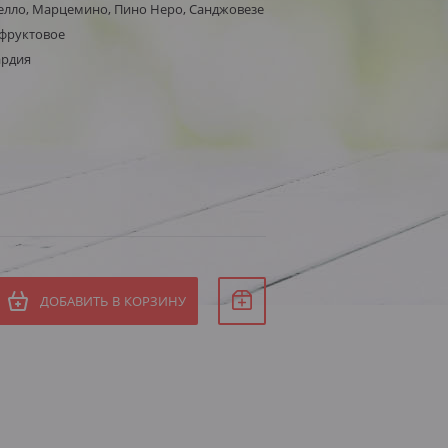
елло, Марцемино, Пино Неро, Санджовезе
фруктовое
ардия
ДОБАВИТЬ В КОРЗИНУ