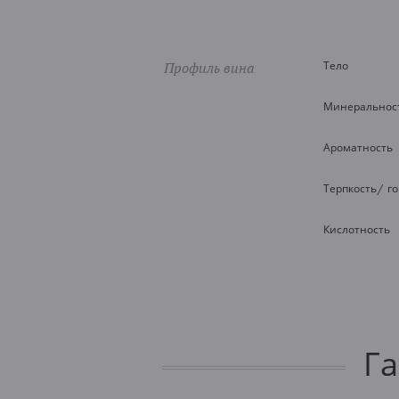
Профиль вина
Тело
Минеральнос
Ароматность
Терпкость/ г
Кислотность
Г