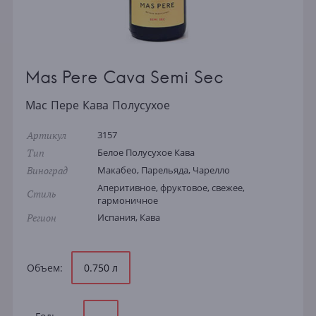
Mas Pere Cava Semi Sec
Мас Пере Кава Полусухое
Артикул
3157
Тип
Белое Полусухое Кава
Виноград
Макабео, Парельяда, Чарелло
Аперитивное, фруктовое, свежее,
Стиль
гармоничное
Регион
Испания, Кава
Объем:
0.750 л