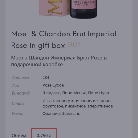
Moet & Chandon Brut Imperial
2024
Rose in gift box
Моет э Шандон Империал Брют Розе в
подарочной коробке
Артикул
284
Тип
Розе Сухое
Виноград
Шардоне, Пино Менье, Пино Нуар
Изысканное, утонченное, изящное,
Стиль
фруктовое, пикантное, аперитивное
Регион
Франция, Шампань
Объем:
0.750 л