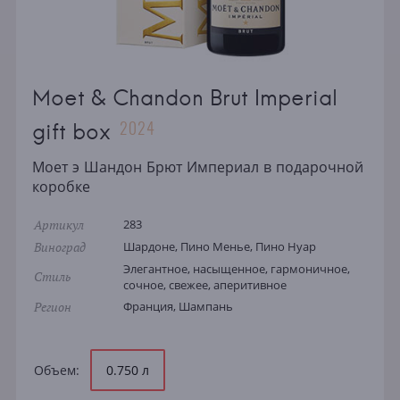
Moet & Chandon Brut Imperial
2024
gift box
Моет э Шандон Брют Империал в подарочной
коробке
Артикул
283
Виноград
Шардоне, Пино Менье, Пино Нуар
Элегантное, насыщенное, гармоничное,
Стиль
сочное, свежее, аперитивное
Регион
Франция, Шампань
Объем:
0.750 л