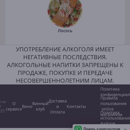
Лосось
УПОТРЕБЛЕНИЕ АЛКОГОЛЯ ИМЕЕТ
НЕГАТИВНЫЕ ПОСЛЕДСТВИЯ.
АЛКОГОЛЬНЫЕ НАПИТКИ ЗАПРЕЩЕНЫ К
ПРОДАЖЕ, ПОКУПКЕ И ПЕРЕДАЧЕ
НЕСОВЕРШЕННОЛЕТНИМ ЛИЦАМ.
Политика
конфиденциал
Правила
Доставка
ine
О
Винный
пользования
Вино
и
Контакты
©
сервисе
клуб
online
25
Оплата
Политика
магазином
использовани
файлов
Помощь и консультация
cookie