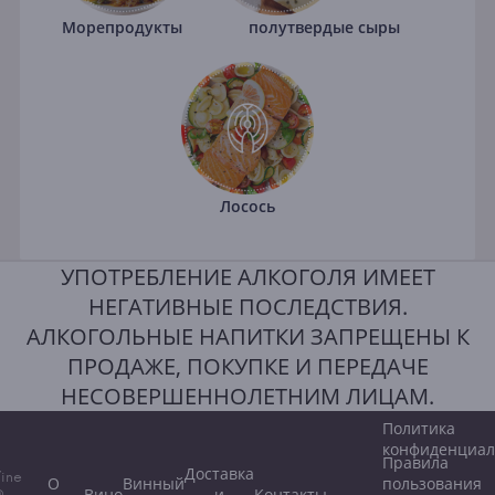
Морепродукты
полутвердые сыры
Лосось
УПОТРЕБЛЕНИЕ АЛКОГОЛЯ ИМЕЕТ
НЕГАТИВНЫЕ ПОСЛЕДСТВИЯ.
АЛКОГОЛЬНЫЕ НАПИТКИ ЗАПРЕЩЕНЫ К
ПРОДАЖЕ, ПОКУПКЕ И ПЕРЕДАЧЕ
НЕСОВЕРШЕННОЛЕТНИМ ЛИЦАМ.
Политика
конфиденциал
Правила
Доставка
ine
О
Винный
пользования
Вино
и
Контакты
©