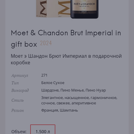
Moet & Chandon Brut Imperial in
2024
gift box
Моет э Шандон Брют Империал в подарочной
коробке
Артикул
271
Тип
Белое Сухое
Виноград
Шардоне, Пино Менье, Пино Нуар
Элегантное, насыщенное, гармоничное,
Стиль
сочное, свежее, аперитивное
Регион
Франция, Шампань
Объем:
1.500 л