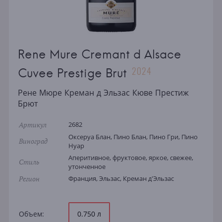
Rene Mure Cremant d Alsace
2024
Cuvee Prestige Brut
Рене Мюре Креман д Эльзас Кюве Престиж
Брют
Артикул
2682
Оксеруа Блан, Пино Блан, Пино Гри, Пино
Виноград
Нуар
Аперитивное, фруктовое, яркое, свежее,
Стиль
утонченное
Регион
Франция, Эльзас, Креман д'Эльзас
Объем:
0.750 л