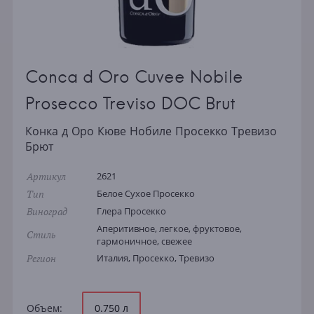
Conca d Oro Cuvee Nobile
Prosecco Treviso DOC Brut
Конка д Оро Кюве Нобиле Просекко Тревизо
Брют
Артикул
2621
Тип
Белое Сухое Просекко
Виноград
Глера Просекко
Аперитивное, легкое, фруктовое,
Стиль
гармоничное, свежее
Регион
Италия, Просекко, Тревизо
Объем:
0.750 л