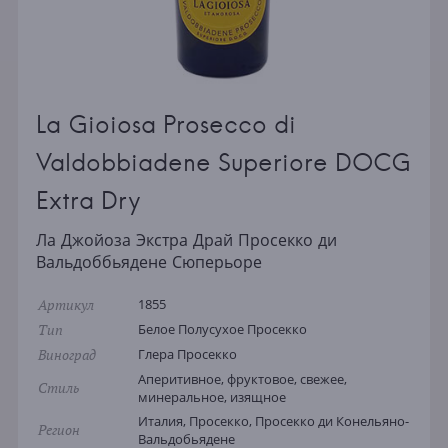
La Gioiosa Prosecco di
Valdobbiadene Superiore DOCG
Extra Dry
Ла Джойоза Экстра Драй Просекко ди
Вальдоббьядене Сюперьоре
Артикул
1855
Тип
Белое Полусухое Просекко
Виноград
Глера Просекко
Аперитивное, фруктовое, свежее,
Стиль
минеральное, изящное
Италия, Просекко, Просекко ди Конельяно-
Регион
Вальдобьядене