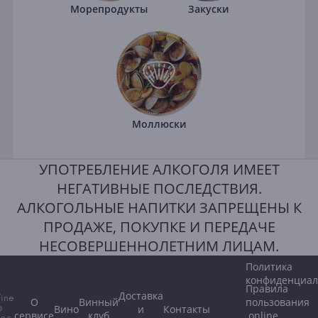
Морепродукты
Закуски
Моллюски
УПОТРЕБЛЕНИЕ АЛКОГОЛЯ ИМЕЕТ
НЕГАТИВНЫЕ ПОСЛЕДСТВИЯ.
АЛКОГОЛЬНЫЕ НАПИТКИ ЗАПРЕЩЕНЫ К
ПРОДАЖЕ, ПОКУПКЕ И ПЕРЕДАЧЕ
НЕСОВЕРШЕННОЛЕТНИМ ЛИЦАМ.
Политика
конфиденциал
Правила
Доставка
ine
О
Винный
пользования
Вино
и
Контакты
©
сервисе
клуб
online