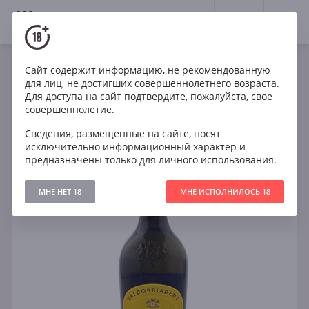
18+
0
Сайт содержит информацию, не рекомендованную
Игристое
Белое
Полусухое
Италия
для лиц, не достигших совершеннолетнего возраста.
La Gioiosa Prosecco di Valdobbiadene Superiore DOCG
Для доступа на сайт подтвердите, пожалуйста, свое
Extra Dry
совершеннолетие.
Сведения, размещенные на сайте, носят
исключительно информационный характер и
предназначены только для личного использования.
МНЕ НЕТ 18
МНЕ ИСПОЛНИЛОСЬ 18