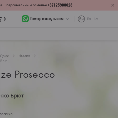
+37125900028
 Ваш персональный сомелье
Помощь и консультация
0
Ru
En
Lv
Сухое
Италия
 Brut
ize Prosecco
екко Брют
росекко