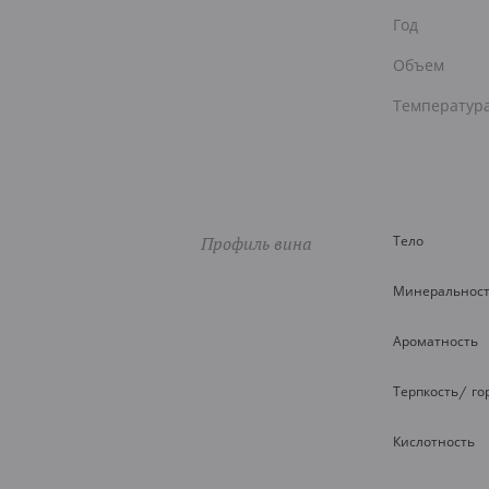
Год
Объем
Температур
Профиль вина
Тело
Минеральнос
Ароматность
Терпкость/ го
Кислотность