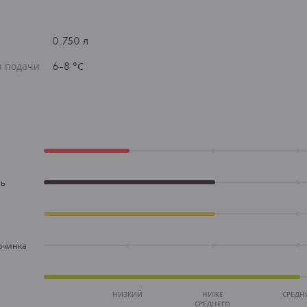
0.750 л
а подачи
6-8 °С
ть
рчинка
НИЗКИЙ
НИЖЕ
СРЕДН
СРЕДНЕГО