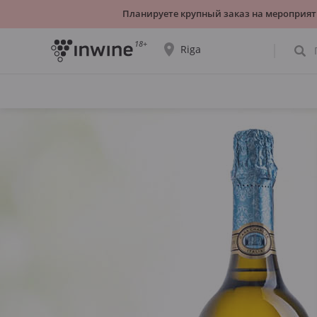
Планируете крупный заказ на мероприят
18+
Riga
Ассортимент вин и информация о
самовывозе будет отображаться для
выбранного города.
ДА, ВСЁ ВЕРНО
ВЫБРАТЬ ДРУГОЙ