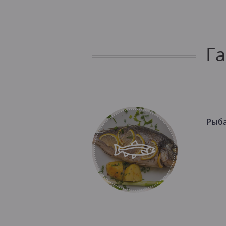
Г
Рыб