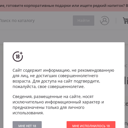
ие, готовите корпоративные подарки или ищете редкий напиток?
Найти
Игристое
Белое
Casa Charlize Prosecco DOC
Сайт содержит информацию, не рекомендованную
для лиц, не достигших совершеннолетнего
Casa Charl
возраста. Для доступа на сайт подтвердите,
пожалуйста, свое совершеннолетие.
DOC Brut
Сведения, размещенные на сайте, носят
исключительно информационный характер и
Каза Карлизе Прос
предназначены только для личного
использования.
Артикул
1850
Тип
Белое Сухое П
МНЕ НЕТ 18
МНЕ ИСПОЛНИЛОСЬ 18