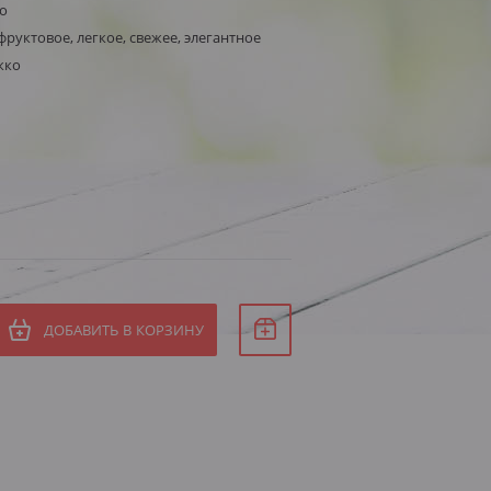
о
фруктовое, легкое, свежее, элегантное
кко
ДОБАВИТЬ В КОРЗИНУ