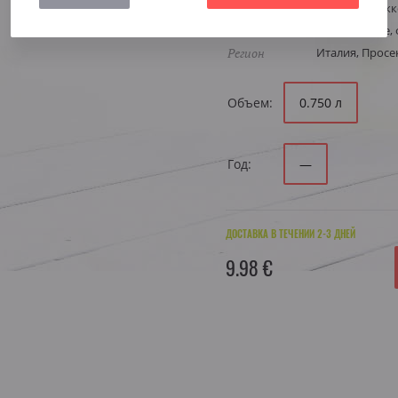
Виноград
Глера Просекк
Стиль
Аперитивное, 
Регион
Италия, Просе
Объем:
0.750 л
Год:
—
ДОСТАВКА В ТЕЧЕНИИ 2-3 ДНЕЙ
9.98 €