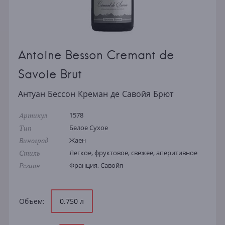
Antoine Besson Cremant de
Savoie Brut
Антуан Бессон Креман де Савойя Брют
Артикул
1578
Тип
Белое Сухое
Виноград
Жаен
Стиль
Легкое, фруктовое, свежее, аперитивное
Регион
Франция, Савойя
Объем:
0.750 л