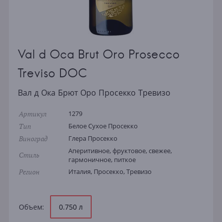
Val d Oca Brut Oro Prosecco
Treviso DOC
Вал д Ока Брют Оро Просекко Тревизо
Артикул
1279
Тип
Белое Сухое Просекко
Виноград
Глера Просекко
Аперитивное, фруктовое, свежее,
Стиль
гармоничное, питкое
Регион
Италия, Просекко, Тревизо
Объем:
0.750 л