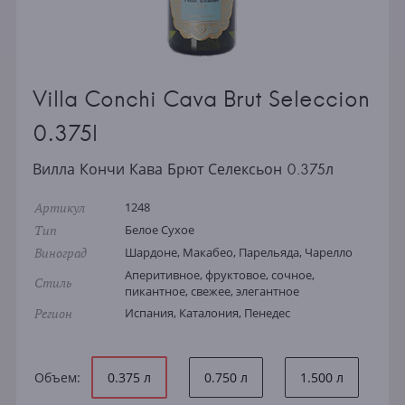
Villa Conchi Cava Brut Seleccion
0.375l
Вилла Кончи Кава Брют Селексьон 0.375л
Артикул
1248
Тип
Белое Сухое
Виноград
Шардоне, Макабео, Парельяда, Чарелло
Аперитивное, фруктовое, сочное,
Стиль
пикантное, свежее, элегантное
Регион
Испания, Каталония, Пенедес
Объем:
0.375 л
0.750 л
1.500 л