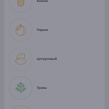
Ананас
Персик
Цитрусовый
Травы