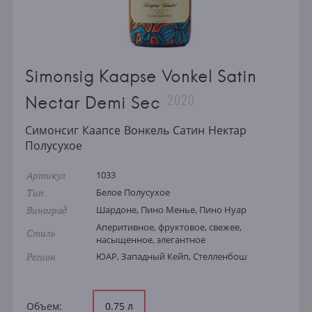
Simonsig Kaapse Vonkel Satin
2020
Nectar Demi Sec
Симонсиг Каапсе Вонкель Сатин Нектар
Полусухое
Артикул
1033
Тип
Белое Полусухое
Виноград
Шардоне, Пино Менье, Пино Нуар
Аперитивное, фруктовое, свежее,
Стиль
насыщенное, элегантное
Регион
ЮАР, Западный Кейп, Стелленбош
Объем:
0.75 л