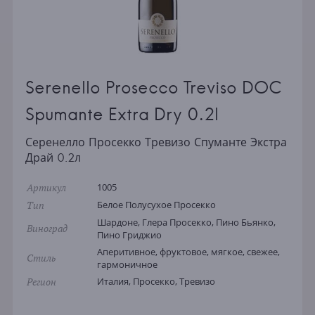
Serenello Prosecco Treviso DOC
Spumante Extra Dry 0.2l
Серенелло Просекко Тревизо Спуманте Экстра
Драй 0.2л
Артикул
1005
Тип
Белое Полусухое Просекко
Шардоне, Глера Просекко, Пино Бьянко,
Виноград
Пино Гриджио
Аперитивное, фруктовое, мягкое, свежее,
Стиль
гармоничное
Регион
Италия, Просекко, Тревизо