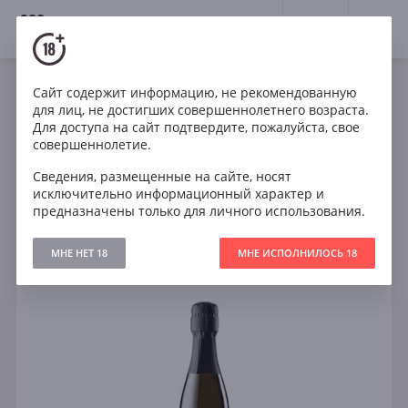
18+
0
Сайт содержит информацию, не рекомендованную
Игристое
Белое
Полусухое
Италия
для лиц, не достигших совершеннолетнего возраста.
Serenello Prosecco Treviso DOC Spumante Extra Dry
Для доступа на сайт подтвердите, пожалуйста, свое
0.2l
совершеннолетие.
Сведения, размещенные на сайте, носят
исключительно информационный характер и
предназначены только для личного использования.
МНЕ НЕТ 18
МНЕ ИСПОЛНИЛОСЬ 18