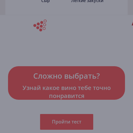
Сыр
Лёгкие закуски
Сложно выбрать?
Узнай какое вино тебе точно
понравится
Пройти тест