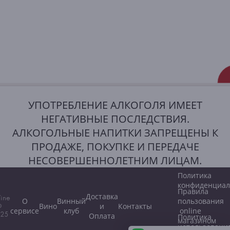
УПОТРЕБЛЕНИЕ АЛКОГОЛЯ ИМЕЕТ
НЕГАТИВНЫЕ ПОСЛЕДСТВИЯ.
АЛКОГОЛЬНЫЕ НАПИТКИ ЗАПРЕЩЕНЫ К
ПРОДАЖЕ, ПОКУПКЕ И ПЕРЕДАЧЕ
НЕСОВЕРШЕННОЛЕТНИМ ЛИЦАМ.
Политика
конфиденциал
Правила
Доставка
ine
О
Винный
пользования
Вино
и
Контакты
©
сервисе
клуб
online
25
Оплата
Политика
магазином
использовани