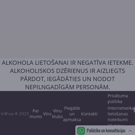
ALKOHOLA LIETOŠANAI IR NEGATĪVA IETEKME.
ALKOHOLISKOS DZĒRIENUS IR AIZLIEGTS
PĀRDOT, IEGĀDĀTIES UN NODOT
NEPILNGADĪGĀM PERSONĀM.
Privātuma
politika
Piegāde
Internetveika
Par
Vīnu
Vīns
un
Kontakti
lietošanas
InWine © 2025
mums
klubs
apmaksa
noteikumi
Sīkdatņu
Palīdzība un konsultācijas
politika