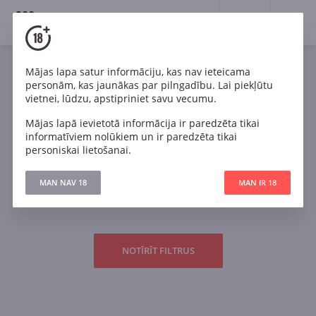
18+
0
Spirits
Agave distillates
Tequila
Mājas lapa satur informāciju, kas nav ieteicama
personām, kas jaunākas par pilngadību. Lai piekļūtu
vietnei, lūdzu, apstipriniet savu vecumu.
Mājas lapā ievietotā informācija ir paredzēta tikai
informatīviem nolūkiem un ir paredzēta tikai
personiskai lietošanai.
MAN NAV 18
MAN IR 18
Pēc izvēlētiem filtriem nekas nav atrasts...
NOTĪRĪT FILTRUS